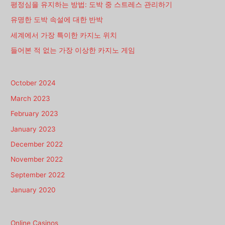
평정심을 유지하는 방법: 도박 중 스트레스 관리하기
유명한 도박 속설에 대한 반박
세계에서 가장 특이한 카지노 위치
들어본 적 없는 가장 이상한 카지노 게임
October 2024
March 2023
February 2023
January 2023
December 2022
November 2022
September 2022
January 2020
Online Casinos