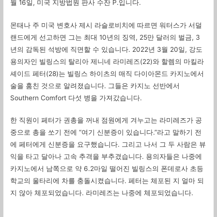
월 16일, 미국 지방법원 판사 수잔 P.입니다.
몬태나 주 미국 변호사 제시 라슬로비치에 따르면 워터스가 서덜
랜드에게 선고하면 그는 최대 10년의 징역, 25만 달러의 벌금, 3
년의 감독된 석방에 직면할 수 있습니다. 2022년 3월 20일, 강도
용의자인 빌링스의 탈리아 제니네 라미레즈(22)와 할렘의 마킬라
셰이드 페터(28)는 빌링스 하이츠의 매직 다이아몬드 카지노에서
술을 훔친 것으로 알려졌습니다. 그들은 카지노 선반에서
Southern Comfort 다섯 병을 가져갔습니다.
한 직원이 페터가 권총을 꺼내 점원에게 겨누고는 라미레즈가 공
중으로 총을 쏘기 전에 “여기 신분증이 있습니다.”라고 말하기 전
에 페터에게 신분증을 요구했습니다. 그리고 나서 그 두 사람은 뷰
익을 타고 달아나 고속 추격을 부추겼습니다. 용의자들은 나중에
카지노에서 남쪽으로 약 6.2마일 떨어진 빌링스의 폰데로사 초등
학교의 울타리에 차를 충돌시켰습니다. 페터는 체포된 지 얼마 되
지 않아 체포되었습니다. 라미레즈는 나중에 체포되었습니다.