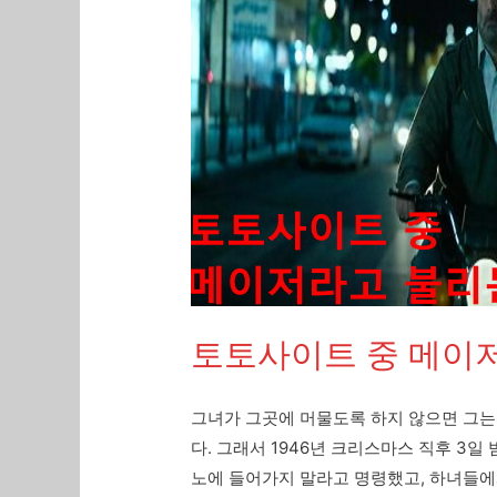
토토사이트 중 메이
그녀가 그곳에 머물도록 하지 않으면 그는
다. 그래서 1946년 크리스마스 직후 3
노에 들어가지 말라고 명령했고, 하녀들에