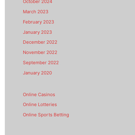
October 2024
March 2023
February 2023
January 2023
December 2022
November 2022
September 2022
January 2020
Online Casinos
Online Lotteries
Online Sports Betting