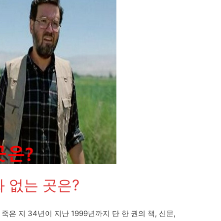
 없는 곳은?
은 지 34년이 지난 1999년까지 단 한 권의 책, 신문,