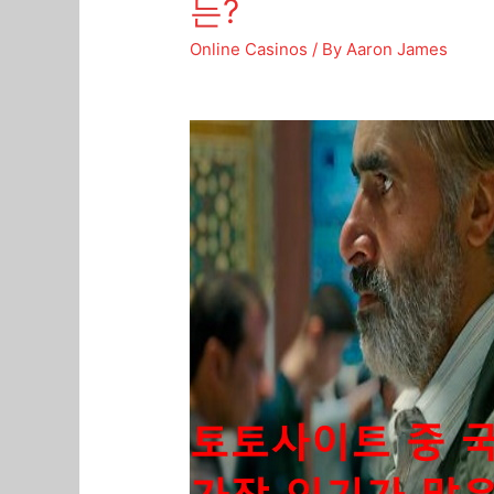
는?
Online Casinos
/ By
Aaron James