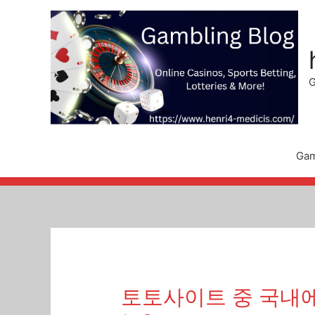
G
Gam
토토사이트 중 국내에