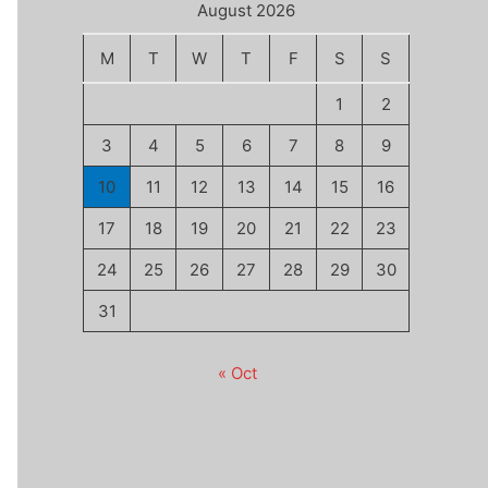
August 2026
M
T
W
T
F
S
S
1
2
3
4
5
6
7
8
9
10
11
12
13
14
15
16
17
18
19
20
21
22
23
24
25
26
27
28
29
30
31
« Oct