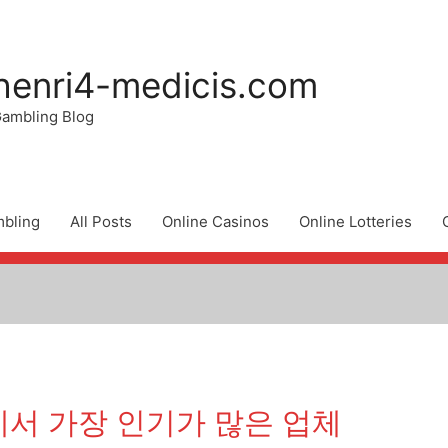
henri4-medicis.com
ambling Blog
bling
All Posts
Online Casinos
Online Lotteries
서 가장 인기가 많은 업체