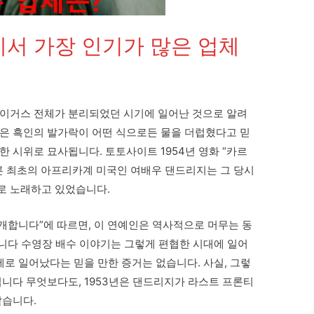
서 가장 인기가 많은 업체
스베이거스 전체가 분리되었던 시기에 일어난 것으로 알려
은 흑인의 발가락이 어떤 식으로든 물을 더럽혔다고 믿
 시위로 묘사됩니다. 토토사이트 1954년 영화 “카르
른 최초의 아프리카계 미국인 여배우 댄드리지는 그 당시
로 노래하고 있었습니다.
 소개합니다”에 따르면, 이 연예인은 역사적으로 머무는 동
습니다 수영장 배수 이야기는 그렇게 편협한 시대에 일어
제로 일어났다는 믿을 만한 증거는 없습니다. 사실, 그렇
입니다 무엇보다도, 1953년은 댄드리지가 라스트 프론티
같습니다.