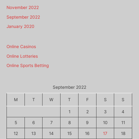
November 2022
September 2022
January 2020
Online Casinos
Online Lotteries
Online Sports Betting
September 2022
M
T
W
T
F
S
S
1
2
3
4
5
6
7
8
9
10
11
12
13
14
15
16
17
18